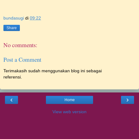
bundasugi
di
09:22
Share
No comments:
Post a Comment
Terimakasih sudah menggunakan blog ini sebagai
referensi.
‹
›
Home
View web version