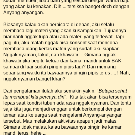
sudah membeli jilbab baru yang sesuai dengan warna baju
yang akan ku kenakan. Dih ... tersiksa banget dech dengan
Anyang-anyangan.
Biasanya kalau akan berbicara di depan, aku selalu
membaca lagi materi yang akan kusampaikan. Tujuannya
biar nanti nggak lupa atau ada materi yang terlewat. Tapi
pagi itu, aku malah nggak bisa konsent saat mencoba
membaca ulang kertas materi yang sudah aku siapkan.
Nggak nyaman, takut, dan khawatir ... Gimana nggak
khawatir jika begitu keluar dari kamar mandi untuk BAK,
sampai di luar sudah pingin pipis lagi? Dan memang
sepanjang waktu itu bawaannya pingin pipis terus .... ! Nah,
nggak nyaman banget khan?
Dari pengalaman itulah aku semakin yakin, "
Betapa sehat
itu membuat kita percaya diri
". Kita tak akan bisa tersenyum
lepas saat kondisi tubuh ada rasa nggak nyaman. Dan tentu
saja kita juga menjadi enggan untuk berkumpul dengan
teman atau keluarga saat mengalami Anyang-anyangan
tersebut. Mau melakukan aktivitas apapun jadi malas.
Gimana tidak malas, kalau bawaannya pingin ke kamar
mandi terus. hehe ...