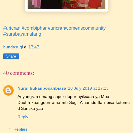
#uricran
#combiphar
#uricranwomenscommunity
#surabayamalang
bundasugi
di
17:47
Share
40 comments:
Nurul bukanbocahbiasa
28 July 2019 at 17:13
Anyang²an emang super duper nyiksaaa ya Mba.
Duuhh kuangeen ama mb Sugi. Alhamdulillah bisa ketemu
d Santika yaa
Reply
Replies