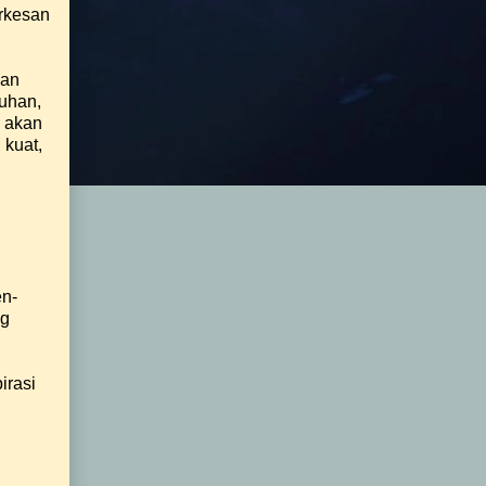
erkesan
gan
uhan,
i akan
 kuat,
en-
ng
irasi