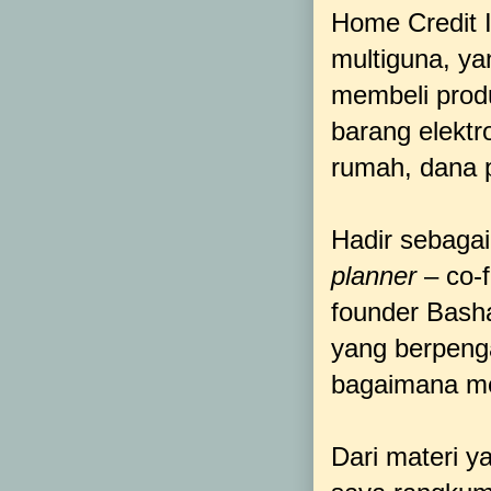
Home Credit 
multiguna, y
membeli prod
barang elektr
rumah, dana p
Hadir sebagai
planner
– co-
founder Basha
yang berpeng
bagaimana me
Dari materi y