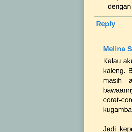
dengan i
Reply
Melina S
Kalau ak
kaleng. 
masih a
bawaannya
corat-co
kugambari
Jadi kep