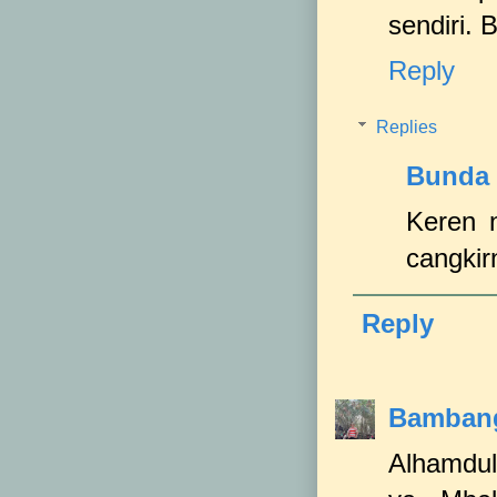
sendiri.
Reply
Replies
Bunda 
Keren 
cangkir
Reply
Bambang
Alhamduli