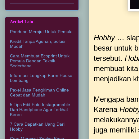
Artikel Lain
Panduan Merajut Untuk Pemula
Hobby
… siap
Kredit Tanpa Agunan, Solusi
besar untuk 
Mudah
Cara Membuat Ecoprint Untuk
tersebut.
Hob
Pemula Dengan Teknik
Sederhana
membuat kita 
Informasi Lengkap Farm House
menjadikan kit
Lembang
Paxel Jasa Pengiriman Online
Cepat dan Mudah
Mengapa bany
5 Tips Edit Foto Instagramable
Karena
Hobb
Dari Handphone Agar Terlihat
Keren
melakukannya 
7 Cara Dapatkan Uang Dari
juga memiliki
Hobby
Cara Merawat Sablon Kaos