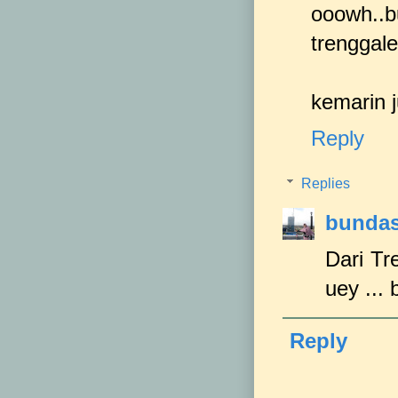
ooowh..bu
trenggale
kemarin j
Reply
Replies
bundas
Dari Tr
uey ... 
Reply