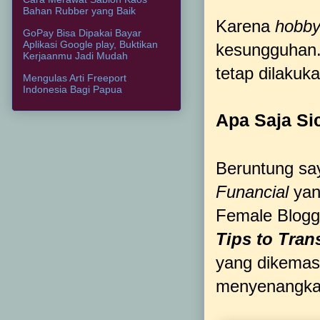
Bahan Rubber yang Baik
Karena
hobb
GoPay Bisa Dipakai Bayar
Aplikasi Google play, Buktikan
kesungguhan.
Kerjaanmu Jadi Mudah
tetap dilakuk
Mengulas Arti Freeport
Indonesia Bagi Papua
Apa Saja S
Beruntung sa
Funancial
yan
Female Blogg
Tips to Tran
yang dikemas
menyenangkan