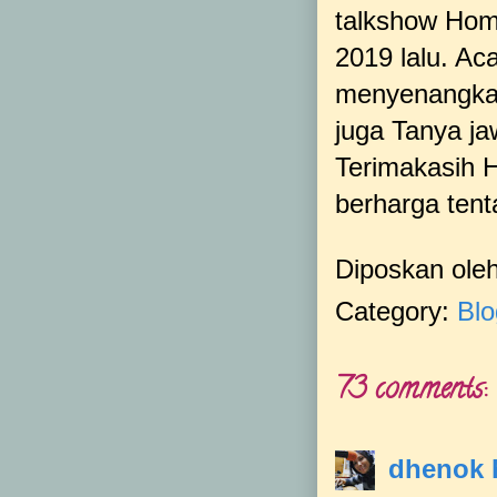
talkshow Hom
2019 lalu. Ac
menyenangkan
juga Tanya ja
Terimakasih 
berharga tent
Diposkan ole
Category:
Blo
73 comments:
dhenok 