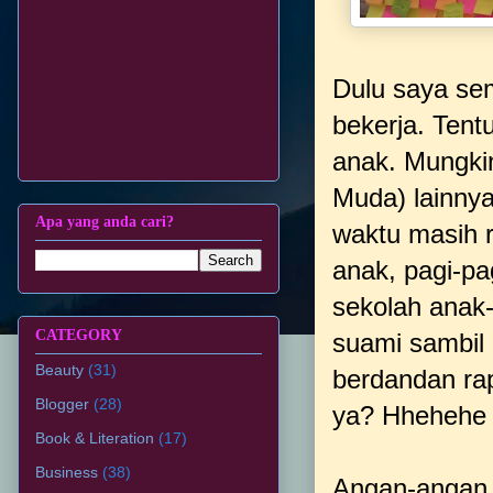
Dulu saya se
bekerja. Tentu
anak. Mungk
Muda) lainnya
Apa yang anda cari?
waktu masih 
anak, pagi-p
sekolah anak
CATEGORY
suami sambil
Beauty
(31)
berdandan rap
Blogger
(28)
ya? Hhehehe
Book & Literation
(17)
Business
(38)
Angan-angan t