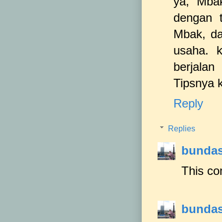
ya, Mba
dengan 
Mbak, da
usaha. 
berjalan
Tipsnya 
Reply
Replies
bundas
This co
bundas