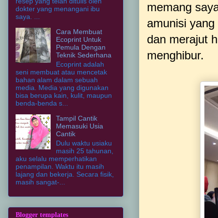
resep yang telah ditulis oleh
memang saya 
dokter yang menangani ibu
saya. ...
amunisi yang
Cara Membuat
dan merajut h
Ecoprint Untuk
Pemula Dengan
menghibur.
Teknik Sederhana
Ecoprint adalah
seni membuat atau mencetak
bahan alam dalam sebuah
media. Media yang digunakan
bisa berupa kain, kulit, maupun
benda-benda s...
Tampil Cantik
Memasuki Usia
Cantik
Dulu waktu usiaku
masih 25 tahunan,
aku selalu memperhatikan
penampilan. Waktu itu masih
lajang dan bekerja. Secara fisik,
masih sangat-...
Blogger templates