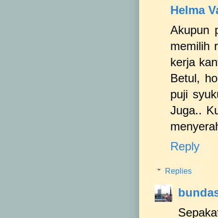
Helma V
Akupun p
memilih 
kerja kan
Betul, ho
puji syu
Juga.. K
menyera
Reply
Replies
bundas
Sepaka