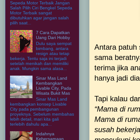
Sepeda Motor Terbaik Jangan
Salah Pilih Ciri Bengkel Sepeda
Motor Terbaik sangat
dibutuhkan agar jangan salah
pilih saat...
7 Cara Dapatkan
Uang Dari Hobby
Dulu saya sempat
Antara patuh 
bimbang, antara
resign atau tetap
sama beratnya
bekerja. Tentu saja ini terjadi
setelah menikah dan memiliki
terima jika an
anak. Mungkin sama alasa...
hanya jadi d
Sinar Mas Land
Kembangkan
Livable City, Pada
Wisata Bukit Mas
Tapi kalau da
Sinar Mas Land
kembangkan konsep Livable
“Mama di rum
City pada pembangunan
proyeknya. Sebelum membahas
Mama di ruma
lebih detail, mari kita gali
terlebih dahulu apa...
susah bekerja
Indahnya
mencukupi ke
Kebersamaan,