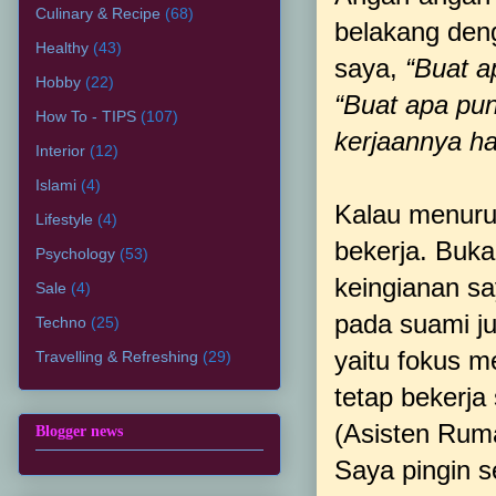
Culinary & Recipe
(68)
belakang deng
Healthy
(43)
saya,
“Buat a
Hobby
(22)
“Buat apa pun
How To - TIPS
(107)
kerjaannya h
Interior
(12)
Islami
(4)
Kalau menurut
Lifestyle
(4)
bekerja. Buka
Psychology
(53)
keingianan sa
Sale
(4)
pada suami ju
Techno
(25)
yaitu fokus m
Travelling & Refreshing
(29)
tetap bekerja
(Asisten Ruma
Blogger news
Saya pingin 