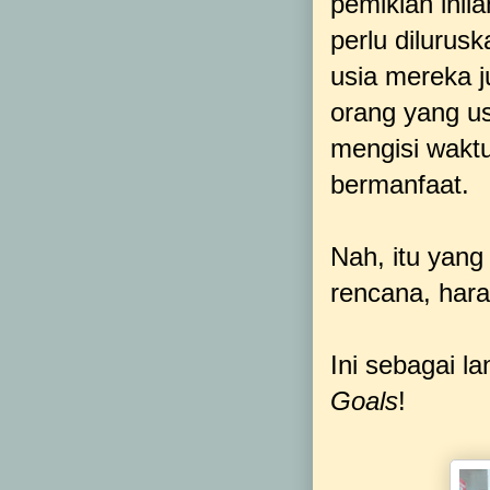
pemikian inil
perlu dilurus
usia mereka j
orang yang us
mengisi wakt
bermanfaat.
Nah, itu yan
rencana, hara
Ini sebagai l
Goals
!