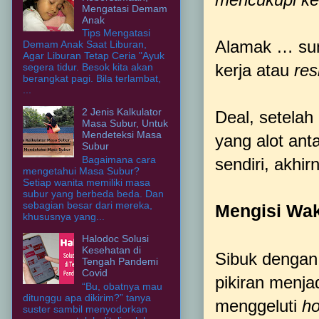
Mengatasi Demam
Anak
Tips Mengatasi
Alamak … sun
Demam Anak Saat Liburan,
Agar Liburan Tetap Ceria "Ayuk
kerja atau
res
segera tidur. Besok kita akan
berangkat pagi. Bila terlambat,
...
2 Jenis Kalkulator
Deal, setelah
Masa Subur, Untuk
Mendeteksi Masa
yang alot ant
Subur
Bagaimana cara
sendiri, akh
mengetahui Masa Subur?
Setiap wanita memiliki masa
subur yang berbeda beda. Dan
sebagian besar dari mereka,
Mengisi Wa
khususnya yang...
Halodoc Solusi
Kesehatan di
Sibuk dengan 
Tengah Pandemi
Covid
pikiran menja
“Bu, obatnya mau
ditunggu apa dikirim?” tanya
menggeluti
h
suster sambil menyodorkan