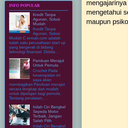
mengajarinya 
INFO POPULAR
mengetahui se
Kredit Tanpa
Agunan, Solusi
maupun psikol
Mudah
Kredit Tanpa
Agunan, Solusi
Mudah C ermati.com adalah
salah satu perusahaan start up
yang bergerak di bidang
teknologi finansial. Didala...
Panduan Merajut
Untuk Pemula
Crochet Pada
kesempatan ini
saya akan
membagikan Panduan merajut
secara lengkap dan mudah
untuk dipelajari bagi pemula.
Tentang peralatan, ...
Inilah Ciri Bengkel
Sepeda Motor
Terbaik, Jangan
Salah Pilih
Inilah Ciri Bengkel