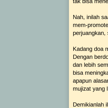
tak bisa men
Nah, inilah s
mem-promote 
perjuangkan, 
Kadang doa m
Dengan berdoa
dan lebih sem
bisa meningk
apapun alasa
mujizat yang 
Demikianlah i