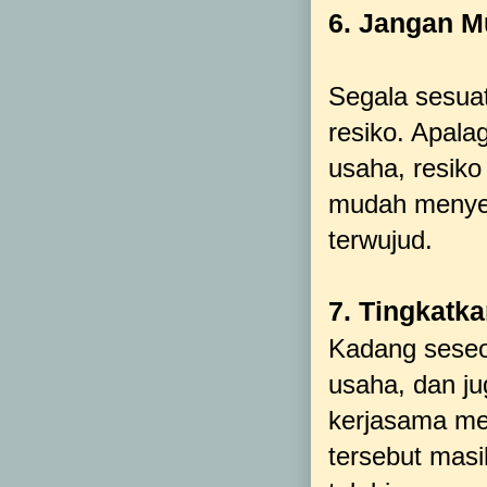
6. Jangan 
Segala sesua
resiko. Apala
usaha, resik
mudah menyera
terwujud.
7. Tingkatk
Kadang seseor
usaha, dan ju
kerjasama m
tersebut masi