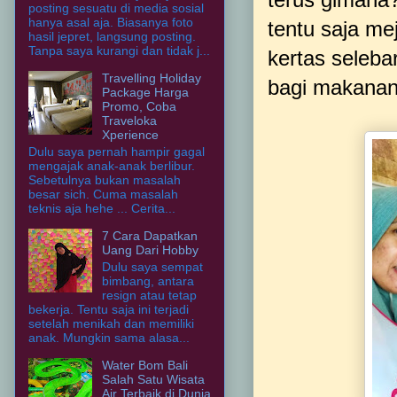
posting sesuatu di media sosial
hanya asal aja. Biasanya foto
tentu saja me
hasil jepret, langsung posting.
Tanpa saya kurangi dan tidak j...
kertas seleba
Travelling Holiday
bagi makanan
Package Harga
Promo, Coba
Traveloka
Xperience
Dulu saya pernah hampir gagal
mengajak anak-anak berlibur.
Sebetulnya bukan masalah
besar sich. Cuma masalah
teknis aja hehe ... Cerita...
7 Cara Dapatkan
Uang Dari Hobby
Dulu saya sempat
bimbang, antara
resign atau tetap
bekerja. Tentu saja ini terjadi
setelah menikah dan memiliki
anak. Mungkin sama alasa...
Water Bom Bali
Salah Satu Wisata
Air Terbaik di Dunia