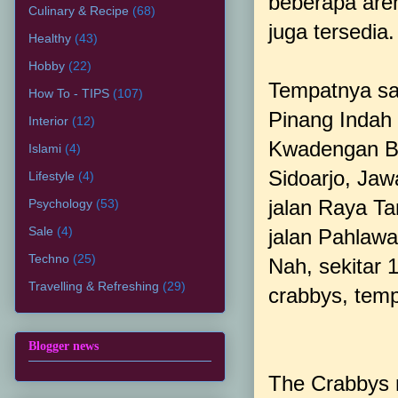
beberapa aren
Culinary & Recipe
(68)
juga tersedia.
Healthy
(43)
Hobby
(22)
Tempatnya san
How To - TIPS
(107)
Pinang Indah
Interior
(12)
Kwadengan Ba
Islami
(4)
Sidoarjo, Jaw
Lifestyle
(4)
jalan Raya Ta
Psychology
(53)
Sale
(4)
jalan Pahlawa
Techno
(25)
Nah, sekitar 
Travelling & Refreshing
(29)
crabbys, temp
Blogger news
The Crabbys m