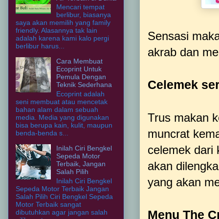
Mencari tempat
berlibur, biasanya
saya akan memilih yang family
friendly. Alasannya tak lain
Sensasi makan
adalah karena kami kalo pergi
berlibur harus...
akrab dan me
Cara Membuat
Ecoprint Untuk
Pemula Dengan
Celemek se
Teknik Sederhana
Ecoprint adalah
seni membuat atau mencetak
bahan alam dalam sebuah
Trus makan ke
media. Media yang digunakan
bisa berupa kain, kulit, maupun
muncrat kema
benda-benda s...
celemek dari 
Inilah Ciri Bengkel
Sepeda Motor
akan dilengka
Terbaik, Jangan
Salah Pilih
yang akan me
Inilah Ciri Bengkel
Sepeda Motor Terbaik Jangan
Salah Pilih Ciri Bengkel Sepeda
Motor Terbaik sangat
dibutuhkan agar jangan salah
Menu The C