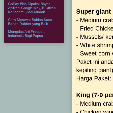
GoPay Bisa Dipakai Bayar
Aplikasi Google play, Buktikan
Super giant
Kerjaanmu Jadi Mudah
- Medium crab
Cara Merawat Sablon Kaos
Bahan Rubber yang Baik
- Fried Chick
Mengulas Arti Freeport
- Mussels/ k
Indonesia Bagi Papua
- White shri
- Sweet corn 
Paket ini and
kepiting giant)
Harga Paket:
King (7-9 pe
- Medium crab
- Chicken win