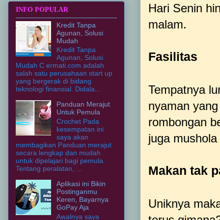
Hari Senin hi
INFO POPULAR
malam.
Kredit Tanpa
Agunan, Solusi
Mudah
Kredit Tanpa
Fasilitas
Agunan, Solusi
Mudah C ermati.com adalah
salah satu perusahaan start up
yang bergerak di bidang
Tempatnya lu
teknologi finansial. Didala...
nyaman yang b
Panduan Merajut
Untuk Pemula
rombongan beb
Crochet Pada
kesempatan ini
juga mushola 
saya akan
membagikan Panduan merajut
secara lengkap dan mudah
untuk dipelajari bagi pemula.
Makan tak p
Tentang peralatan, ...
Aplikasi ini Bikin
Postinganmu
Keren, Bayarnya
Uniknya makan
GoPay Aja
Awalnya saya
terus gimana?