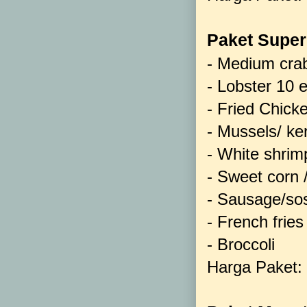
Paket Super
- Medium crab
- Lobster 10 
- Fried Chick
- Mussels/ k
- White shri
- Sweet corn 
- Sausage/so
- French fries
- Broccoli
Harga Paket: 