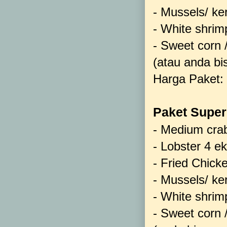
- Mussels/ k
- White shri
- Sweet corn 
(atau anda bi
Harga Paket:
Paket Super
- Medium crab
- Lobster 4 e
- Fried Chick
- Mussels/ k
- White shri
- Sweet corn 