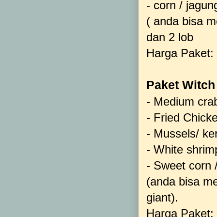
- corn / jagun
( anda bisa m
dan 2 lob
Harga Paket:
Paket Witch 
- Medium crab
- Fried Chick
- Mussels/ k
- White shri
- Sweet corn 
(anda bisa me
giant).
Harga Paket: