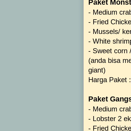
Paket Monste
- Medium crab
- Fried Chick
- Mussels/ k
- White shri
- Sweet corn 
(anda bisa me
giant)
Harga Paket :
Paket Gangs
- Medium crab
- Lobster 2 e
- Fried Chick