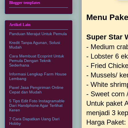
Blogger templates
Menu Pake
Artikel Lain
Panduan Merajut Untuk Pemula
Super Star W
Kredit Tanpa Agunan, Solusi
- Medium crab
Mudah
- Lobster 6 e
Cara Membuat Ecoprint Untuk
Pemula Dengan Teknik
- Fried Chick
Sederhana
- Mussels/ k
Informasi Lengkap Farm House
Lembang
- White shri
Paxel Jasa Pengiriman Online
Cepat dan Mudah
- Sweet corn 
5 Tips Edit Foto Instagramable
Untuk paket 
Dari Handphone Agar Terlihat
Keren
menjadi 3 kepi
7 Cara Dapatkan Uang Dari
Harga Paket:
Hobby