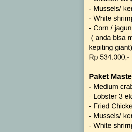
- Mussels/ k
- White shri
- Corn / jagu
( anda bisa m
kepiting gia
Rp 534.000,-
Paket Master
- Medium crab
- Lobster 3 e
- Fried Chick
- Mussels/ k
- White shri