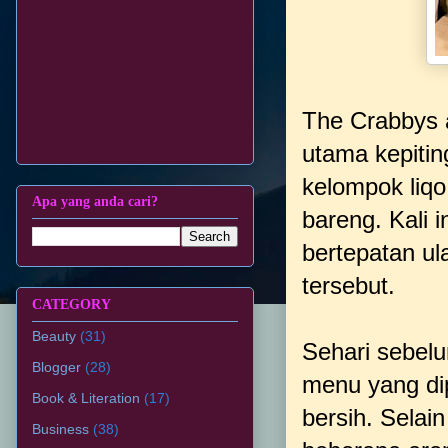
The Crabbys 
utama kepiti
kelompok liq
Apa yang anda cari?
bareng. Kali i
bertepatan ul
tersebut.
CATEGORY
Beauty
(31)
Sehari sebel
Blogger
(28)
menu yang di
Book & Literation
(17)
bersih. Selai
Business
(38)