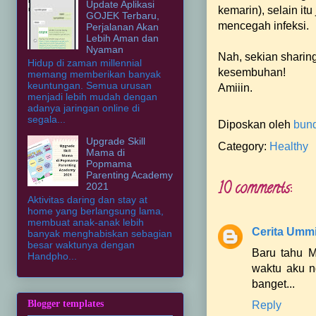
Update Aplikasi
kemarin), selain it
GOJEK Terbaru,
mencegah infeksi.
Perjalanan Akan
Lebih Aman dan
Nyaman
Nah, sekian sharin
Hidup di zaman millennial
kesembuhan!
memang memberikan banyak
keuntungan. Semua urusan
Amiiin.
menjadi lebih mudah dengan
adanya jaringan online di
segala...
Diposkan oleh
bun
Upgrade Skill
Category:
Healthy
Mama di
Popmama
Parenting Academy
10 comments:
2021
Aktivitas daring dan stay at
home yang berlangsung lama,
membuat anak-anak lebih
Cerita Umm
banyak menghabiskan sebagian
besar waktunya dengan
Baru tahu M
Handpho...
waktu aku n
banget...
Blogger templates
Reply