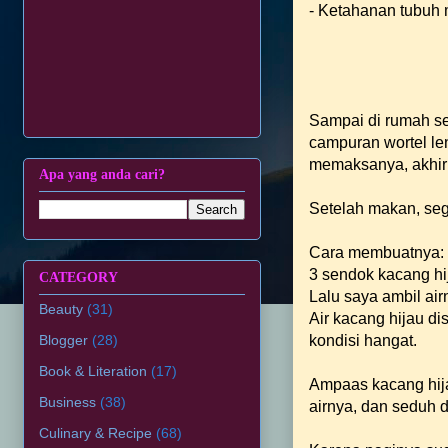
- Ketahanan tubuh m
Sampai di rumah se
campuran wortel l
memaksanya, akhirn
Apa yang anda cari?
Setelah makan, seg
Cara membuatnya:
3 sendok kacang hij
CATEGORY
Lalu saya ambil a
Beauty
(31)
Air kacang hijau d
Blogger
(28)
kondisi hangat.
Book & Literation
(17)
Ampaas kacang hijau
Business
(38)
airnya, dan seduh 
Culinary & Recipe
(68)