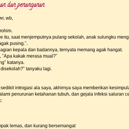
kan dan penanganan
Setiap
r, wb,
rohim.
re itu, saat menjemputnya pulang sekolah, anak sulungku meng
agak pusing.".
bagian kepala dan badannya, ternyata memang agak hangat.
, "Apa kakak merasa mual?"
ang" katanya.
disekolah?" tanyaku lagi.
sedikit introgasi ala saya, akhirnya saya memberikan kesimpul
lami penurunan ketahanan tubuh, dan gejala infeksi saluran c
:
tampak lemas, dan kurang bersemangat