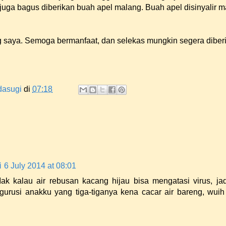
u juga bagus diberikan buah apel malang. Buah apel disinyalir
g saya. Semoga bermanfaat, dan selekas mungkin segera diber
dasugi
di
07:18
i
6 July 2014 at 08:01
ak kalau air rebusan kacang hijau bisa mengatasi virus, jad
gurusi anakku yang tiga-tiganya kena cacar air bareng, wui