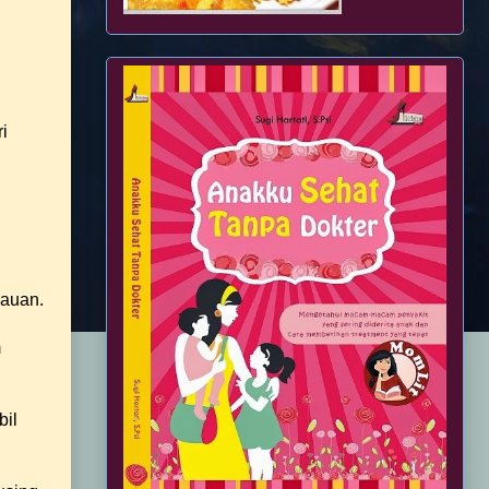
i
jauan.
m
bil