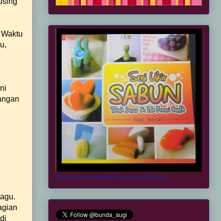
using
. Waktu
u,
ni
langan
Buku Keterampilan Dewasa & Anak
ragu.
agian
di