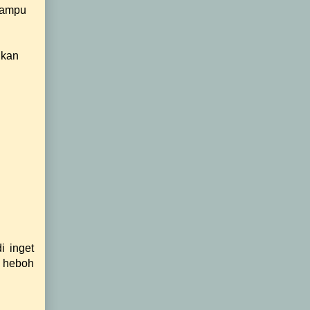
 mampu
ikan
i inget
h heboh