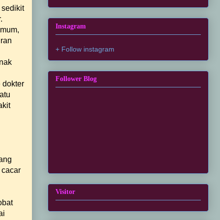
 sedikit
.
Instagram
 umum,
iran
+ Follow instagram
anak
Follower Blog
 dokter
atu
kit
yang
 cacar
Visitor
obat
ai