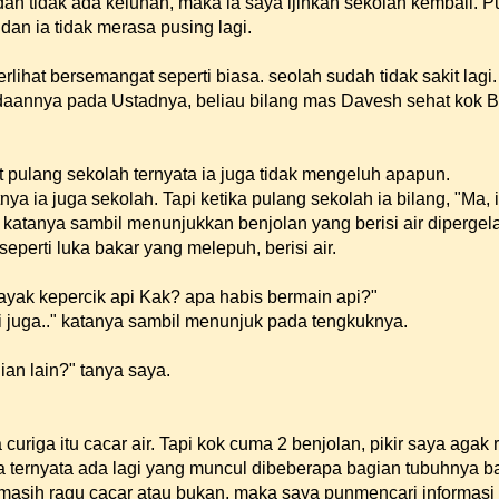
ah tidak ada keluhan, maka ia saya ijinkan sekolah kembali. P
an ia tidak merasa pusing lagi.
terlihat bersemangat seperti biasa. seolah sudah tidak sakit lagi
aannya pada Ustadnya, beliau bilang mas Davesh sehat kok B
 pulang sekolah ternyata ia juga tidak mengeluh apapun.
nya ia juga sekolah. Tapi ketika pulang sekolah ia bilang, "Ma, i
katanya sambil menunjukkan benjolan yang berisi air diperge
seperti luka bakar yang melepuh, berisi air.
kayak kepercik api Kak? apa habis bermain api?"
i juga.." katanya sambil menunjuk pada tengkuknya.
ian lain?" tanya saya.
 curiga itu cacar air. Tapi kok cuma 2 benjolan, pikir saya agak 
a ternyata ada lagi yang muncul dibeberapa bagian tubuhnya b
asih ragu cacar atau bukan, maka saya punmencari informasi 