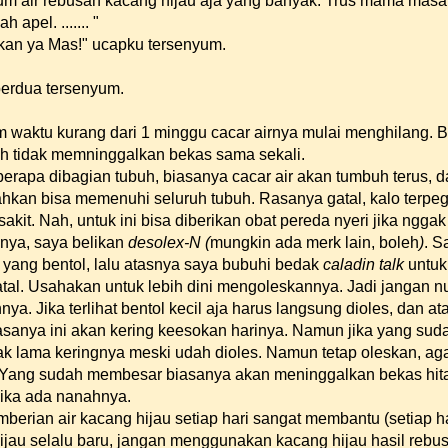
num air rebusan kacang hijau aja yang banyak. Trus mama masa
 apel. ....... "
apkan ya Mas!" ucapku tersenyum.
berdua tersenyum.
m waktu kurang dari 1 minggu cacar airnya mulai menghilang. 
h tidak memninggalkan bekas sama sekali.
erapa dibagian tubuh, biasanya cacar air akan tumbuh terus, 
ahkan bisa memenuhi seluruh tubuh. Rasanya gatal, kalo terpe
sakit. Nah, untuk ini bisa diberikan obat pereda nyeri jika nggak
nya, saya belikan
desolex-N (
mungkin ada merk lain, boleh
)
. S
a yang bentol, lalu atasnya saya bubuhi bedak
caladin talk
untuk
tal. Usahakan untuk lebih dini mengoleskannya. Jadi jangan 
a. Jika terlihat bentol kecil aja harus langsung dioles, dan a
asanya ini akan kering keesokan harinya. Namun jika yang sud
ak lama keringnya meski udah dioles. Namun tetap oleskan, ag
 Yang sudah membesar biasanya akan meninggalkan bekas hi
 jika ada nanahnya.
berian air kacang hijau setiap hari sangat membantu (setiap h
jau selalu baru, jangan menggunakan kacang hijau hasil rebu