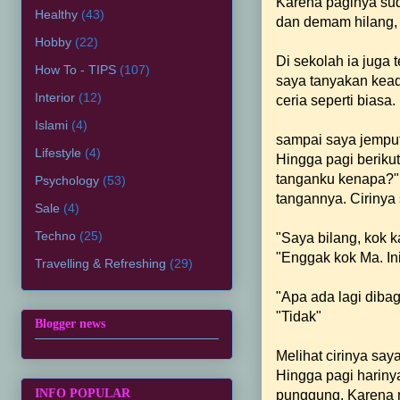
Karena paginya sud
Healthy
(43)
dan demam hilang, d
Hobby
(22)
Di sekolah ia juga 
How To - TIPS
(107)
saya tanyakan kead
Interior
(12)
ceria seperti biasa.
Islami
(4)
sampai saya jemput
Lifestyle
(4)
Hingga pagi berikut
tanganku kenapa?" 
Psychology
(53)
tangannya. Cirinya 
Sale
(4)
Techno
(25)
"Saya bilang, kok 
"Enggak kok Ma. In
Travelling & Refreshing
(29)
"Apa ada lagi dibag
"Tidak"
Blogger news
Melihat cirinya saya
Hingga pagi hariny
INFO POPULAR
punggung. Karena m