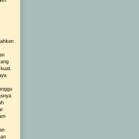
kin
Bahkan
dan
gang
 kuat.
aya
nunggu
tasnya
ah
ar
tam
ari
san