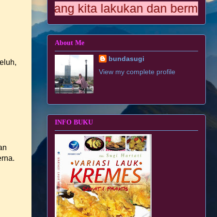
 yang kita lakukan dan bermanfaat bagi
About Me
bundasugi
eluh,
View my complete profile
INFO BUKU
an
erna.