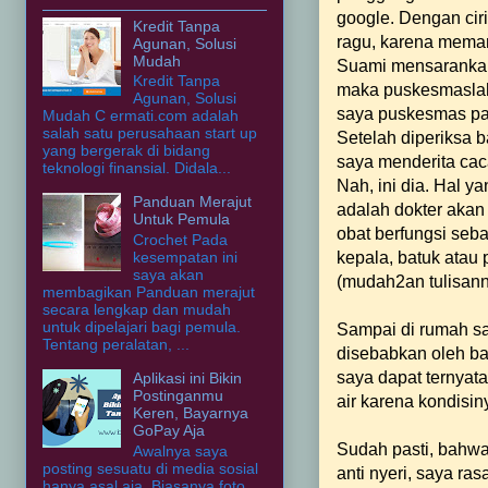
google. Dengan ciri
Kredit Tanpa
ragu, karena meman
Agunan, Solusi
Mudah
Suami mensarankan
Kredit Tanpa
maka puskesmaslah 
Agunan, Solusi
saya puskesmas pas
Mudah C ermati.com adalah
salah satu perusahaan start up
Setelah diperiksa 
yang bergerak di bidang
saya menderita caca
teknologi finansial. Didala...
Nah, ini dia. Hal 
Panduan Merajut
adalah dokter akan
Untuk Pemula
obat berfungsi seba
Crochet Pada
kepala, batuk atau 
kesempatan ini
saya akan
(mudah2an tulisann
membagikan Panduan merajut
secara lengkap dan mudah
untuk dipelajari bagi pemula.
Sampai di rumah say
Tentang peralatan, ...
disebabkan oleh bak
saya dapat ternyata
Aplikasi ini Bikin
Postinganmu
air karena kondisi
Keren, Bayarnya
GoPay Aja
Sudah pasti, bahwa
Awalnya saya
posting sesuatu di media sosial
anti nyeri, saya ras
hanya asal aja. Biasanya foto