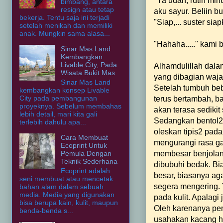
"Ya udah, rutin mi
bimbang, antara
resign atau tetap
aku sayur. Beliin buah
bekerja. Tentu saja ini terjadi
"Siap,... suster si
setelah menikah dan memiliki
anak. Mungkin sama alasa...
"Hahaha....." kami 
Sinar Mas Land
Kembangkan
Livable City, Pada
Alhamdulillah dala
Wisata Bukit Mas
yang dibagian waja
Sinar Mas Land
Setelah tumbuh beb
kembangkan konsep Livable
City pada pembangunan
terus bertambah, b
proyeknya. Sebelum membahas
akan terasa sedikit 
lebih detail, mari kita gali
Sedangkan bentol2
terlebih dahulu apa...
oleskan tipis2 pad
Cara Membuat
mengurangi rasa ga
Ecoprint Untuk
membesar benjolanny
Pemula Dengan
Teknik Sederhana
dibubuhi bedak. Bi
Ecoprint adalah
besar, biasanya ag
seni membuat atau mencetak
segera mengering.
bahan alam dalam sebuah
media. Media yang digunakan
pada kulit. Apalagi
bisa berupa kain, kulit, maupun
Oleh karenanya pem
benda-benda s...
usahakan kacang hi