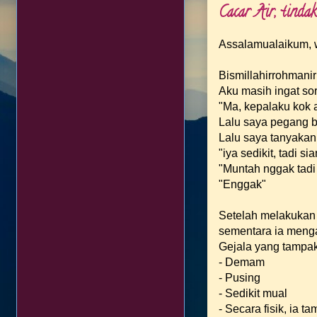
Cacar Air, tinda
Assalamualaikum, w
Bismillahirrohmanir
Aku masih ingat so
"Ma, kepalaku kok 
Lalu saya pegang 
Lalu saya tanyakan
"iya sedikit, tadi si
"Muntah nggak tadi 
"Enggak"
Setelah melakukan 
sementara ia menga
Gejala yang tampak
- Demam
- Pusing
- Sedikit mual
- Secara fisik, ia 