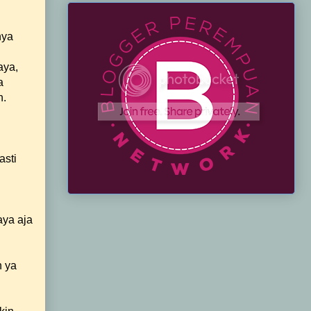
nya
aya,
a
n.
asti
aya aja
h ya