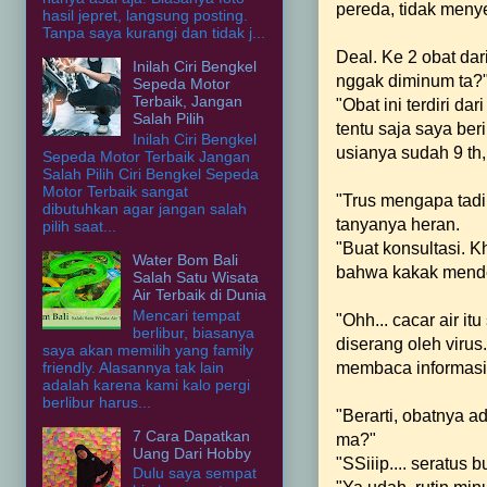
pereda, tidak meny
hasil jepret, langsung posting.
Tanpa saya kurangi dan tidak j...
Deal. Ke 2 obat dar
Inilah Ciri Bengkel
nggak diminum ta?"
Sepeda Motor
Terbaik, Jangan
"Obat ini terdiri da
Salah Pilih
tentu saja saya be
Inilah Ciri Bengkel
usianya sudah 9 th,
Sepeda Motor Terbaik Jangan
Salah Pilih Ciri Bengkel Sepeda
Motor Terbaik sangat
"Trus mengapa tad
dibutuhkan agar jangan salah
tanyanya heran.
pilih saat...
"Buat konsultasi. 
Water Bom Bali
bahwa kakak menderi
Salah Satu Wisata
Air Terbaik di Dunia
Mencari tempat
"Ohh... cacar air 
berlibur, biasanya
diserang oleh virus
saya akan memilih yang family
friendly. Alasannya tak lain
membaca informasi t
adalah karena kami kalo pergi
berlibur harus...
"Berarti, obatnya 
7 Cara Dapatkan
ma?"
Uang Dari Hobby
"SSiiip.... seratus
Dulu saya sempat