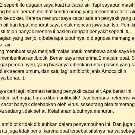
2 seperti itu dugaan saya kuat itu cacar air. Tapi sayapun masih
g belum pernah melihat sendiri orang yang menderita cacar air
 ke dokter. Karena menurut saya cacar adalah penyakit yang
pilihan tepat menurut saya untuk mencari jawaban tsb. Pemik
ti telah banyak menemui pasien dengan penyakit seperti itu.
bagian yang benjol dibeberapa tubuhnya, didiagnosa memang 
r air.
yang membuat saya menjadi malas untuk membawa anak saya ke
 memberikan antibiotik. Benar, saya menerima 2 macam obat. S
gai pereda nyeri, yang biasanya diberikan untuk pasien yang sa
pilek secara umum, dan satu lagi antibiotik jenis Amocxicilin
ya benar...).
a cari lagi informasi tentang penyakit cacar air. Apa benar ini
teri, sehingga harus diberi antibotik? Dari berbagai referensi 
 cacar banyak disebabkan oleh virus. seseorang bisa terserang
nya sedang tidak sehat. Ketahanan tubuhnya menurun.
 antibiotik tidak dibutuhkan dalam penyembuhan ini. Dan juga 
a itu juga tidak perlu, karena obat tersebut sifatnya hanya sebag