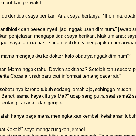
embuhkan penyakit.
i dokter tidak saya berikan. Anak saya bertanya, "lhoh ma, obat
.
ri antibiotik dan pereda nyeri, jadi nggak usah diminum." jawab s
rikan penjelasan mengapa tidak saya berikan. Maklum anak say
 jadi saya tahu ia pasti sudah lebh kritis mengajukan pertanyaa
i mama mengajakku ke dokter, kalo obatnya nggak diminum?"
Khan Mama nggak tahu, Devish sakit apa? Setelah tahu secara p
ta Cacar air, nah baru cari informasi tentang cacar air."
itu sebetulnya karena tubuh sedang lemah aja, sehingga mudah
. Berarti sama, kayak flu ya Ma?" ucap sang putra saat sama2 s
entang cacar air dari google.
adalah hanya bagaimana meningkatkan kembali ketahanan tubu
 buat Kakak!" saya mengacungkan jempol.