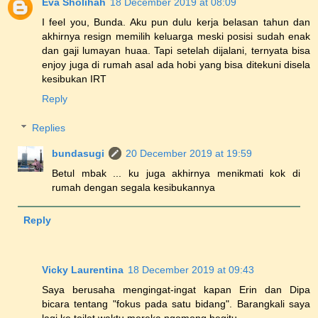
Eva Sholihah
18 December 2019 at 08:09
I feel you, Bunda. Aku pun dulu kerja belasan tahun dan
akhirnya resign memilih keluarga meski posisi sudah enak
dan gaji lumayan huaa. Tapi setelah dijalani, ternyata bisa
enjoy juga di rumah asal ada hobi yang bisa ditekuni disela
kesibukan IRT
Reply
Replies
bundasugi
20 December 2019 at 19:59
Betul mbak ... ku juga akhirnya menikmati kok di
rumah dengan segala kesibukannya
Reply
Vicky Laurentina
18 December 2019 at 09:43
Saya berusaha mengingat-ingat kapan Erin dan Dipa
bicara tentang "fokus pada satu bidang". Barangkali saya
lagi ke toilet waktu mereka ngomong begitu.