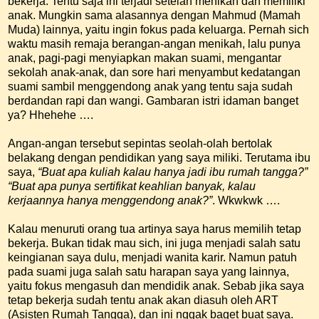
bekerja. Tentu saja ini terjadi setelah menikah dan memiliki
anak. Mungkin sama alasannya dengan Mahmud (Mamah
Muda) lainnya, yaitu ingin fokus pada keluarga. Pernah sich
waktu masih remaja berangan-angan menikah, lalu punya
anak, pagi-pagi menyiapkan makan suami, mengantar
sekolah anak-anak, dan sore hari menyambut kedatangan
suami sambil menggendong anak yang tentu saja sudah
berdandan rapi dan wangi. Gambaran istri idaman banget
ya? Hhehehe ….
Angan-angan tersebut sepintas seolah-olah bertolak
belakang dengan pendidikan yang saya miliki. Terutama ibu
saya,
“Buat apa kuliah kalau hanya jadi ibu rumah tangga?”
“Buat apa punya sertifikat keahlian banyak, kalau
kerjaannya hanya menggendong anak?”
. Wkwkwk ….
Kalau menuruti orang tua artinya saya harus memilih tetap
bekerja. Bukan tidak mau sich, ini juga menjadi salah satu
keingianan saya dulu, menjadi wanita karir. Namun patuh
pada suami juga salah satu harapan saya yang lainnya,
yaitu fokus mengasuh dan mendidik anak. Sebab jika saya
tetap bekerja sudah tentu anak akan diasuh oleh ART
(Asisten Rumah Tangga), dan ini nggak baget buat saya.