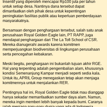
Insentif yang diperoleh mencapai Rp100 juta per tahun
untuk setiap desa. Nantinya dana tersebut dapat
dimanfaatkan oleh pihak desa untuk kepentingan
peningkatan fasilitas publik atau keperluan pemberdayaan
masyarakatnya.
Bersamaan dengan penghargaan tersebut, salah satu anak
perusahaan Royal Golden Eagle lain, PT RAPP, juga
mendapat penghargaan dari The La Tofi School of CSR.
Mereka dianugerahi awards karena komitmen
memperjuangkan biodiversitas di lingkungan perusahaan
serta pencegahan kebakaran.
Meski begitu, penghargaan ini bukanlah tujuan akhir RGE.
Hal yang terpenting adalah pengembalian alam, khususnya
kondisi Semenanjung Kampar menjadi seperti sedia kala.
Untuk itu, APRIL Group menegaskan tetap akan menjaga
komitmennya untuk menjalankan RER.
Pentingnya hal ini, Royal Golden Eagle tidak mau dianggap
hanya sekadar memanfaatkan sumber daya alam. Namun,
mereka ingin memberi lebih banyak kepada bumi. Caranya
ialah menjaga paru-paru dunia yang ada di Indonesia.