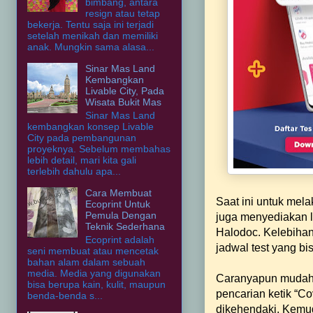
bimbang, antara
resign atau tetap
bekerja. Tentu saja ini terjadi
setelah menikah dan memiliki
anak. Mungkin sama alasa...
Sinar Mas Land
Kembangkan
Livable City, Pada
Wisata Bukit Mas
Sinar Mas Land
kembangkan konsep Livable
City pada pembangunan
proyeknya. Sebelum membahas
lebih detail, mari kita gali
terlebih dahulu apa...
Cara Membuat
Saat ini untuk mela
Ecoprint Untuk
Pemula Dengan
juga menyediakan la
Teknik Sederhana
Halodoc. Kelebihan
Ecoprint adalah
jadwal test yang bi
seni membuat atau mencetak
bahan alam dalam sebuah
media. Media yang digunakan
Caranyapun mudah, 
bisa berupa kain, kulit, maupun
pencarian ketik “Co
benda-benda s...
dikehendaki. Kemudi