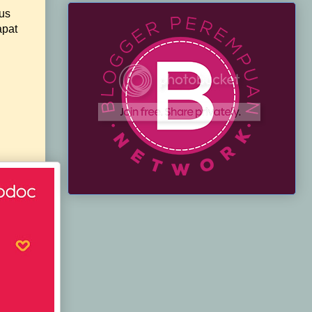
gus
apat
.