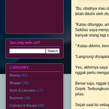
“Bu, obatnya mau d
telah ditulis oleh 
“Kalau ditunggu, an
Sekilas saya menya
banyak orang lagi 
Apa yang anda cari?
“ Kalau dikirim, be
“Langsung disiapka
Yes, akhirnya saya
CATEGORY
nggak perlu mengan
Beauty
(31)
Blogger
(28)
Benar saja, nggak 
Gojek. Terbungkusn
Book & Literation
(17)
jelas.
Business
(38)
Sejak saat itu seti
Culinary & Recipe
(68)