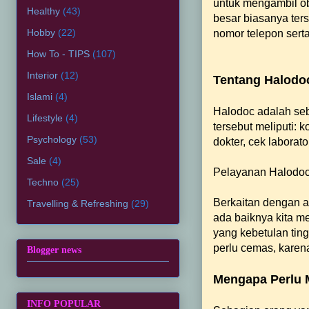
untuk mengambil ob
Healthy
(43)
besar biasanya ters
Hobby
(22)
nomor telepon serta
How To - TIPS
(107)
Interior
(12)
Tentang Halodo
Islami
(4)
Halodoc adalah seb
Lifestyle
(4)
tersebut meliputi: 
Psychology
(53)
dokter, cek laborat
Sale
(4)
Pelayanan Halodoc 
Techno
(25)
Berkaitan dengan 
Travelling & Refreshing
(29)
ada baiknya kita m
yang kebetulan tin
perlu cemas, karena
Blogger news
Mengapa Perlu 
INFO POPULAR