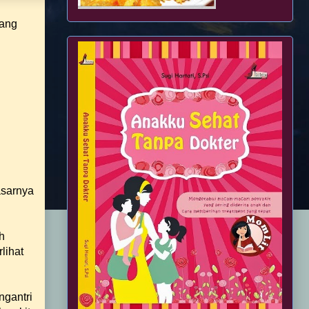
yang
asarnya
h
lihat
ngantri