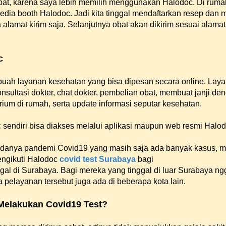
at, karena saya lebih memilih menggunakan Halodoc. Di rumah
edia booth Halodoc. Jadi kita tinggal mendaftarkan resep dan 
 alamat kirim saja. Selanjutnya obat akan dikirim sesuai alamat
c
uah layanan kesehatan yang bisa dipesan secara online. Lay
konsultasi dokter, chat dokter, pembelian obat, membuat janji de
orium di rumah, serta update informasi seputar kesehatan.
sendiri bisa diakses melalui aplikasi maupun web resmi Halod
adanya pandemi Covid19 yang masih saja ada banyak kasus, 
engikuti Halodoc
covid test Surabaya
bagi
ggal di Surabaya. Bagi mereka yang tinggal di luar Surabaya ng
 pelayanan tersebut juga ada di beberapa kota lain.
Melakukan Covid19 Test?