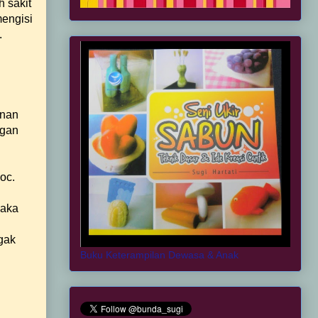
 sakit
mengisi
.
anan
ngan
oc.
maka
gak
Buku Keterampilan Dewasa & Anak