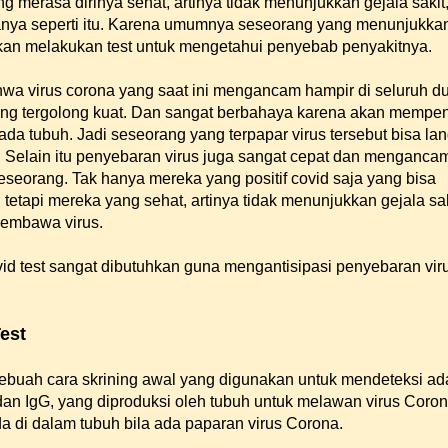
 merasa dirinya sehat, artinya tidak menunjukkan gejala sakit
anya seperti itu. Karena umumnya seseorang yang menunjukka
 akan melakukan test untuk mengetahui penyebab penyakitnya.
ahwa virus corona yang saat ini mengancam hampir di seluruh d
ang tergolong kuat. Dan sangat berbahaya karena akan mempe
ada tubuh. Jadi seseorang yang terpapar virus tersebut bisa la
 Selain itu penyebaran virus juga sangat cepat dan menganca
eseorang. Tak hanya mereka yang positif covid saja yang bisa
tetapi mereka yang sehat, artinya tidak menunjukkan gejala sa
pembawa virus.
id test sangat dibutuhkan guna mengantisipasi penyebaran vir
est
sebuah cara skrining awal yang digunakan untuk mendeteksi a
 dan IgG, yang diproduksi oleh tubuh untuk melawan virus Coron
da di dalam tubuh bila ada paparan virus Corona.