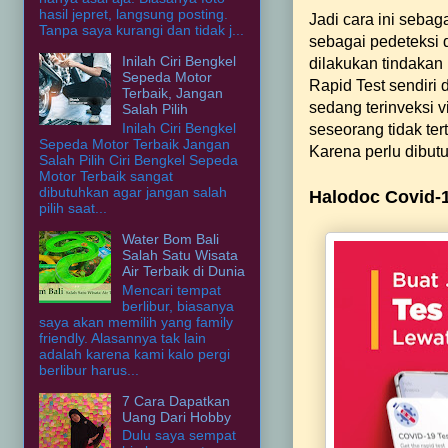
hasil jepret, langsung posting.
Jadi cara ini seba
Tanpa saya kurangi dan tidak j...
sebagai pedeteksi d
Inilah Ciri Bengkel
dilakukan tindakan
Sepeda Motor
Rapid Test sendiri 
Terbaik, Jangan
sedang terinveksi v
Salah Pilih
Inilah Ciri Bengkel
seseorang tidak ter
Sepeda Motor Terbaik Jangan
Karena perlu dibut
Salah Pilih Ciri Bengkel Sepeda
Motor Terbaik sangat
dibutuhkan agar jangan salah
Halodoc Covid-
pilih saat...
Water Bom Bali
Salah Satu Wisata
Air Terbaik di Dunia
Mencari tempat
berlibur, biasanya
saya akan memilih yang family
friendly. Alasannya tak lain
adalah karena kami kalo pergi
berlibur harus...
7 Cara Dapatkan
Uang Dari Hobby
Dulu saya sempat