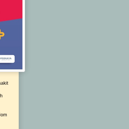
akit
ih
olom