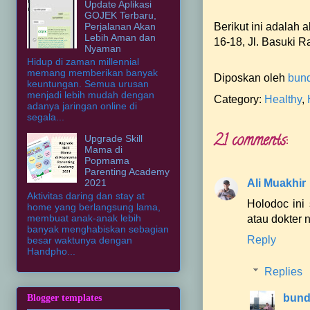
Update Aplikasi
GOJEK Terbaru,
Perjalanan Akan
Berikut ini adalah 
Lebih Aman dan
16-18, Jl. Basuki 
Nyaman
Hidup di zaman millennial
memang memberikan banyak
Diposkan oleh
bun
keuntungan. Semua urusan
menjadi lebih mudah dengan
Category:
Healthy
,
adanya jaringan online di
segala...
21 comments:
Upgrade Skill
Mama di
Popmama
Parenting Academy
2021
Ali Muakhir
Aktivitas daring dan stay at
Holodoc ini 
home yang berlangsung lama,
membuat anak-anak lebih
atau dokter 
banyak menghabiskan sebagian
Reply
besar waktunya dengan
Handpho...
Replies
bund
Blogger templates