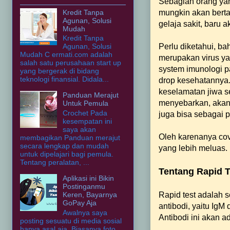
Sebagian orang yang
Kredit Tanpa
mungkin akan bert
Agunan, Solusi
gelaja sakit, baru
Mudah
Kredit Tanpa
Perlu diketahui, b
Agunan, Solusi
Mudah C ermati.com adalah
merupakan virus y
salah satu perusahaan start up
system imunologi p
yang bergerak di bidang
teknologi finansial. Didala...
drop kesehatannya.
keselamatan jiwa s
Panduan Merajut
menyebarkan, akan 
Untuk Pemula
Crochet Pada
juga bisa sebagai 
kesempatan ini
saya akan
Oleh karenanya cov
membagikan Panduan merajut
secara lengkap dan mudah
yang lebih meluas.
untuk dipelajari bagi pemula.
Tentang peralatan, ...
Tentang Rapid T
Aplikasi ini Bikin
Postinganmu
Rapid test adalah 
Keren, Bayarnya
GoPay Aja
antibodi, yaitu IgM
Awalnya saya
Antibodi ini akan a
posting sesuatu di media sosial
hanya asal aja. Biasanya foto