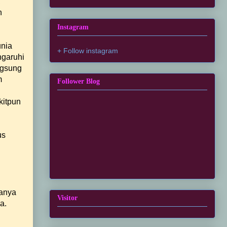
,
n
Instagram
unia
+ Follow instagram
ngaruhi
ngsung
m
Follower Blog
kitpun
us
danya
Visitor
a.