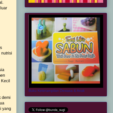
l.
 luar
us
nutrisi
sia
men
 Kecil
Buku Keterampilan Dewasa & Anak
k demi
tua
i yang