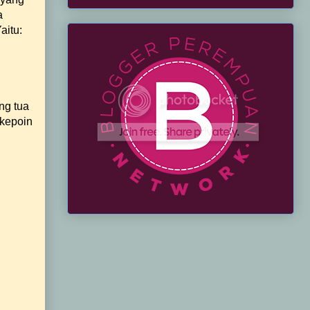
a
aitu:
ng tua
 kepoin