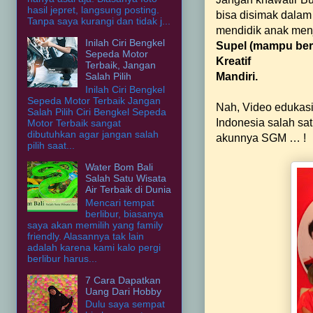
hasil jepret, langsung posting.
bisa disimak dalam 
Tanpa saya kurangi dan tidak j...
mendidik anak menja
Inilah Ciri Bengkel
Supel (mampu bers
Sepeda Motor
Kreatif
Terbaik, Jangan
Salah Pilih
Mandiri.
Inilah Ciri Bengkel
Sepeda Motor Terbaik Jangan
Nah, Video edukasi 
Salah Pilih Ciri Bengkel Sepeda
Indonesia salah sa
Motor Terbaik sangat
dibutuhkan agar jangan salah
akunnya SGM … !
pilih saat...
Water Bom Bali
Salah Satu Wisata
Air Terbaik di Dunia
Mencari tempat
berlibur, biasanya
saya akan memilih yang family
friendly. Alasannya tak lain
adalah karena kami kalo pergi
berlibur harus...
7 Cara Dapatkan
Uang Dari Hobby
Dulu saya sempat