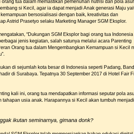
 orang tua dalam memastikan pemenuhan nutrisi dan pola asu
embang si Kecil, agar ia dapat menjadi Anak generasi Maju yai
 kemampuan bersosialisasi dengan baik, kreativitas dan
kap Astrid Prasetyo selaku Marketing Manager SGM Eksplor.
d mengatakan, “Dukungan SGM Eksplor bagi orang tua Indonesia
erbagai jenis kegiatan, salah satunya melalui acara Parenting
“Peran Orang tua dalam Mengembangkan Kemampuan si Kecil 
”.
kukan di sejumlah kota besar di Indonesia seperti Padang, Ban
i hadir di Surabaya. Tepatnya 30 September 2017 di Hotel Fair F
ing kali ini, orang tua mendapatkan informasi seputar pola as
 tahapan usia anak. Harapannya si Kecil akan tumbuh menjad
gak ikutan seminarnya, gimana donk?
nda! SGM Eksplor telah mempersiapkan bahan edukasi digital