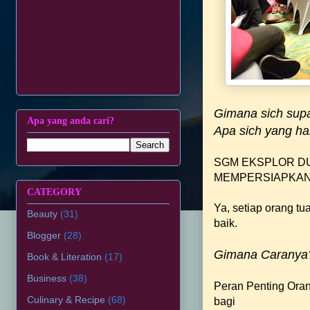
Gimana sich supa
Apa yang anda cari?
Apa sich yang ha
SGM EKSPLOR D
MEMPERSIAPKAN 
CATEGORY
Ya, setiap orang t
Beauty
(31)
baik.
Blogger
(28)
Gimana Caranya
Book & Literation
(17)
Business
(38)
Peran Penting Ora
Culinary & Recipe
(68)
bagi