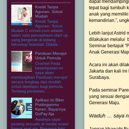
dapat mendampingi
Kredit Tanpa
tepat bagi tumbuh k
Agunan, Solusi
anak yang memiliki
Mudah
kemandirian.”, ung
Kredit Tanpa
Agunan, Solusi
Mudah C ermati.com adalah
Lebih lanjut Astri
salah satu perusahaan start up
dilakukan melalui b
yang bergerak di bidang
teknologi finansial. Didala...
Seminar bertajuk 
Anak Generasi Maju
Panduan Merajut
Untuk Pemula
Crochet Pada
Acara ini akan dila
kesempatan ini
Jakarta dan kali in
saya akan
Surabaya.
membagikan Panduan merajut
secara lengkap dan mudah
untuk dipelajari bagi pemula.
Pada seminar Parent
Tentang peralatan, ...
yang sesuai dengan
Aplikasi ini Bikin
Generasi Maju.
Postinganmu
Keren, Bayarnya
GoPay Aja
Waduh … saya ng
Awalnya saya
posting sesuatu di media sosial
hanya asal aja. Biasanya foto
Jangan khawatir Bu