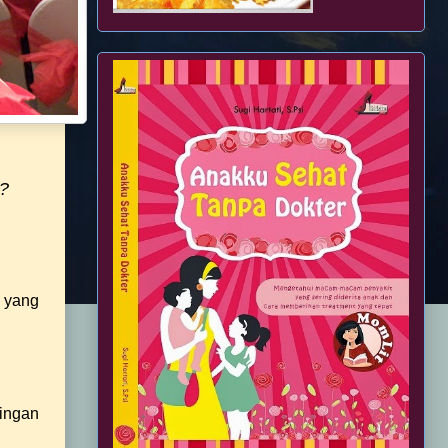
u?
n yang
ingan