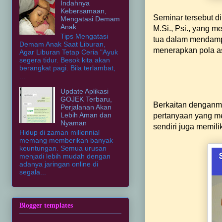
Indahnya
Kebersamaan,
Seminar tersebut di
Mengatasi Demam
Anak
M.Si., Psi., yang 
Tips Mengatasi
tua dalam mendampin
Demam Anak Saat Liburan,
menerapkan pola as
Agar Liburan Tetap Ceria "Ayuk
segera tidur. Besok kita akan
berangkat pagi. Bila terlambat,
...
Update Aplikasi
GOJEK Terbaru,
Berkaitan denganm
Perjalanan Akan
Lebih Aman dan
pertanyaan yang me
Nyaman
sendiri juga memili
Hidup di zaman millennial
memang memberikan banyak
keuntungan. Semua urusan
menjadi lebih mudah dengan
adanya jaringan online di
segala...
Blogger templates