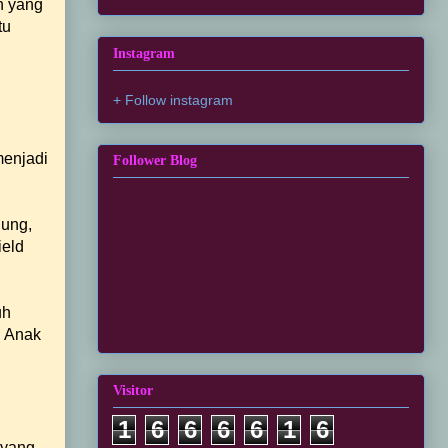
h yang
tu
Instagram
+ Follow instagram
menjadi
Follower Blog
dung,
ield
uh
i Anak
Visitor
1
6
6
6
6
1
6
 yang