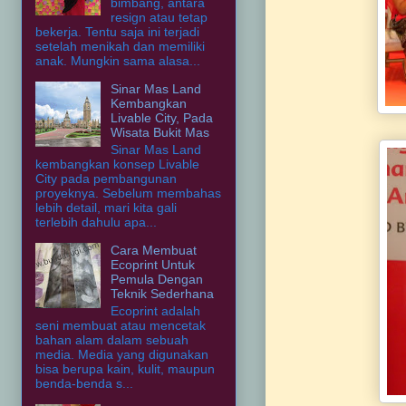
bimbang, antara
resign atau tetap
bekerja. Tentu saja ini terjadi
setelah menikah dan memiliki
anak. Mungkin sama alasa...
Sinar Mas Land
Kembangkan
Livable City, Pada
Wisata Bukit Mas
Sinar Mas Land
kembangkan konsep Livable
City pada pembangunan
proyeknya. Sebelum membahas
lebih detail, mari kita gali
terlebih dahulu apa...
Cara Membuat
Ecoprint Untuk
Pemula Dengan
Teknik Sederhana
Ecoprint adalah
seni membuat atau mencetak
bahan alam dalam sebuah
media. Media yang digunakan
bisa berupa kain, kulit, maupun
benda-benda s...