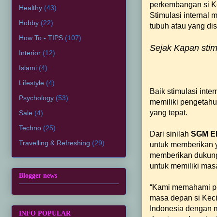
perkembangan si Kec
Healthy
(43)
Stimulasi internal m
Hobby
(22)
tubuh atau yang di
How To - TIPS
(107)
Sejak Kapan stim
Interior
(12)
Islami
(4)
Lifestyle
(4)
Baik stimulasi inte
Psychology
(53)
memiliki pengetahu
yang tepat.
Sale
(4)
Techno
(25)
Dari sinilah
SGM Ek
Travelling & Refreshing
(29)
untuk memberikan y
memberikan dukunga
untuk memiliki mas
Blogger news
“Kami memahami per
masa depan si Keci
Indonesia dengan m
INFO POPULAR