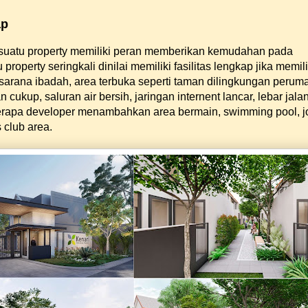
ap
 suatu property memiliki peran memberikan kemudahan pada
roperty seringkali dinilai memiliki fasilitas lengkap jika memili
arana ibadah, area terbuka seperti taman dilingkungan perum
 cukup, saluran air bersih, jaringan internent lancar, lebar jala
rapa developer menambahkan area bermain, swimming pool, j
s club area.