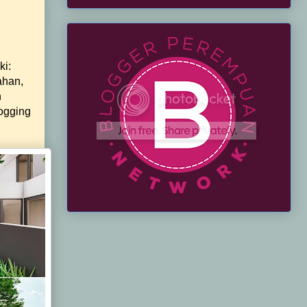
ki:
ahan,
n
ogging