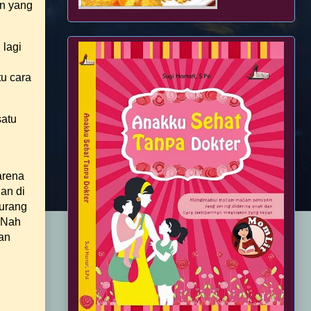
an yang
 lagi
u cara
satu
arena
gan di
kurang
. Nah
an