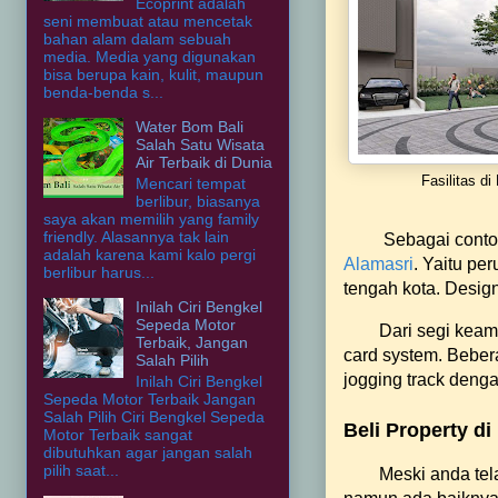
Ecoprint adalah
seni membuat atau mencetak
bahan alam dalam sebuah
media. Media yang digunakan
bisa berupa kain, kulit, maupun
benda-benda s...
Water Bom Bali
Salah Satu Wisata
Air Terbaik di Dunia
Fasilitas di
Mencari tempat
berlibur, biasanya
saya akan memilih yang family
friendly. Alasannya tak lain
Sebagai contoh
adalah karena kami kalo pergi
Alamasri
. Yaitu pe
berlibur harus...
tengah kota. Design
Inilah Ciri Bengkel
Sepeda Motor
Dari segi keam
Terbaik, Jangan
card system. Bebera
Salah Pilih
jogging track den
Inilah Ciri Bengkel
Sepeda Motor Terbaik Jangan
Salah Pilih Ciri Bengkel Sepeda
Beli Property d
Motor Terbaik sangat
dibutuhkan agar jangan salah
pilih saat...
Meski anda tel