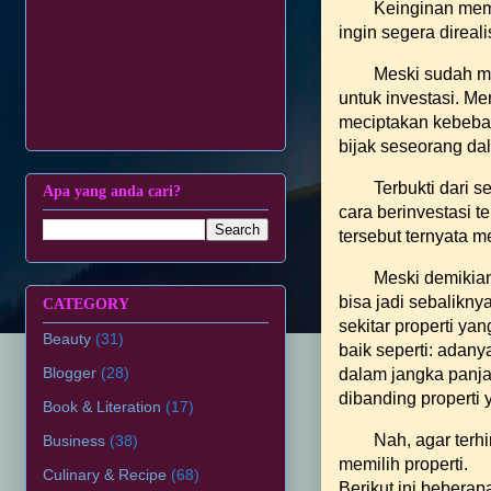
Keinginan memi
ingin segera direal
Meski sudah me
untuk investasi. M
meciptakan kebebas
bijak seseorang da
Terbukti dari s
Apa yang anda cari?
cara berinvestasi te
tersebut ternyata 
Meski demikian
bisa jadi sebalikny
CATEGORY
sekitar properti ya
Beauty
(31)
baik seperti: adan
Blogger
(28)
dalam jangka panja
dibanding properti y
Book & Literation
(17)
Nah, agar terhi
Business
(38)
memilih properti.
Culinary & Recipe
(68)
Berikut ini beberap