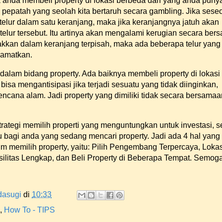
anda membeli property di lokasi berbeda dari yang anda punya.
 pepatah yang seolah kita bertaruh secara gambling. Jika sese
elur dalam satu keranjang, maka jika keranjangnya jatuh akan
elur tersebut. Itu artinya akan mengalami kerugian secara ber
akkan dalam keranjang terpisah, maka ada beberapa telur yang
lamatkan.
dalam bidang property. Ada baiknya membeli property di lokasi
 bisa mengantisipasi jika terjadi sesuatu yang tidak diinginkan,
encana alam. Jadi property yang dimiliki tidak secara bersamaa
rategi memilih properti yang menguntungkan untuk investasi, 
u bagi anda yang sedang mencari property. Jadi ada 4 hal yang 
um memilih property, yaitu: Pilih Pengembang Terpercaya, Lokas
asilitas Lengkap, dan Beli Property di Beberapa Tempat. Semog
dasugi
di
10:33
,
How To - TIPS