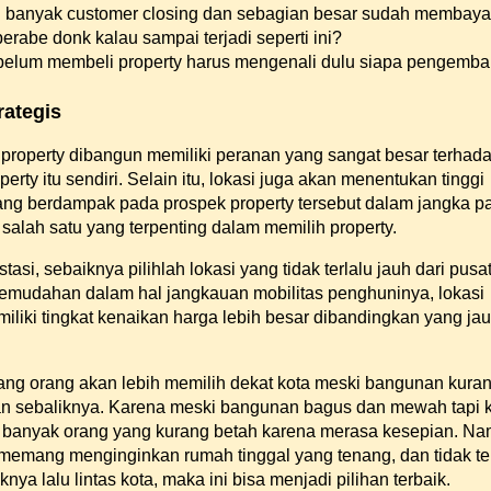
h banyak customer closing dan sebagian besar sudah membaya
berabe donk kalau sampai terjadi seperti ini?
ebelum membeli property harus mengenali dulu siapa pengemb
rategis
property dibangun memiliki peranan yang sangat besar terhad
ty itu sendiri. Selain itu, lokasi juga akan menentukan tinggi
ng berdampak pada prospek property tersebut dalam jangka p
 salah satu yang terpenting dalam memilih property.
stasi, sebaiknya pilihlah lokasi yang tidak terlalu jauh dari pusa
kemudahan dalam hal jangkauan mobilitas penghuninya, lokasi
liki tingkat kenaikan harga lebih besar dibandingkan yang jau
ng orang akan lebih memilih dekat kota meski bangunan kura
an sebaliknya. Karena meski bangunan bagus dan mewah tapi 
n banyak orang yang kurang betah karena merasa kesepian. N
 memang menginginkan rumah tinggal yang tenang, dan tidak te
nya lalu lintas kota, maka ini bisa menjadi pilihan terbaik.