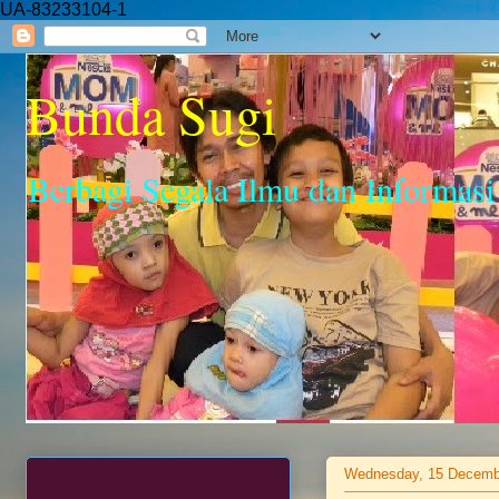
UA-83233104-1
Bunda Sugi
Berbagi Segala Ilmu dan Informasi
Wednesday, 15 Decemb