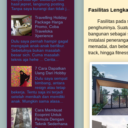
hasil jepret, langsung posting.
Tanpa saya kurangi dan tidak j...
Fasilitas Lengk
Travelling Holiday
Fasilitas pada
Package Harga
Promo, Coba
penghuninya. Suatu p
Traveloka
bangunan sebagai s
Xperience
instalasi penerangan
Dulu saya pernah hampir gagal
mengajak anak-anak berlibur.
memadai, dan bebe
Sebetulnya bukan masalah
track, hingga fitnes
besar sich. Cuma masalah
teknis aja hehe ... Cerita...
7 Cara Dapatkan
Uang Dari Hobby
Dulu saya sempat
bimbang, antara
resign atau tetap
bekerja. Tentu saja ini terjadi
setelah menikah dan memiliki
anak. Mungkin sama alasa...
Cara Membuat
Ecoprint Untuk
Pemula Dengan
Teknik Sederhana