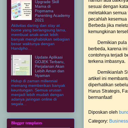
namun ada baiknya 
Upgrade Skill
Mama di
sesuai dengan kata
Popmama
meletakkan semua t
Parenting Academy
pecahlah kesemua t
2021
Berbeda jika melet
Aktivitas daring dan stay at
home yang berlangsung lama,
kemungkinan terse
membuat anak-anak lebih
banyak menghabiskan sebagian
Demikian pula 
besar waktunya dengan
Handpho...
berbeda, karena ini
contohnya terjadi b
Update Aplikasi
terkena imbasnya.
GOJEK Terbaru,
Perjalanan Akan
Lebih Aman dan
Demikianlah St
Nyaman
artikel ini membant
Hidup di zaman millennial
diperhatikan sebel
memang memberikan banyak
keuntungan. Semua urusan
Harus Strategis, F
menjadi lebih mudah dengan
bermanfaat!
adanya jaringan online di
segala...
Diposkan oleh
bun
Category:
Business
Blogger templates