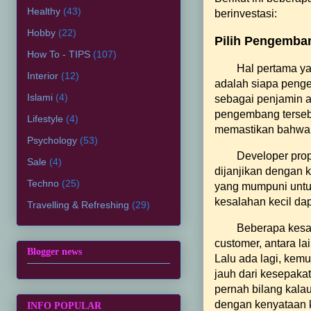
Healthy
(43)
berinvestasi:
Hobby
(22)
Pilih Pengemba
How To - TIPS
(107)
Hal pertama ya
Interior
(12)
adalah siapa peng
Islami
(4)
sebagai penjamin at
pengembang tersebu
Lifestyle
(4)
memastikan bahwa a
Psychology
(53)
Developer prop
Sale
(4)
dijanjikan dengan 
Techno
(25)
yang mumpuni untuk
kesalahan kecil dap
Travelling & Refreshing
(29)
Beberapa kesal
customer, antara la
Blogger news
Lalu ada lagi, kem
jauh dari kesepaka
pernah bilang kalau 
dengan kenyataan 
INFO POPULAR