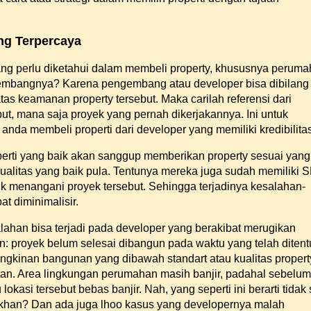
ng Terpercaya
ng perlu diketahui dalam membeli property, khususnya perum
embangnya? Karena pengembang atau developer bisa dibilang
as keamanan property tersebut. Maka carilah referensi dari
t, mana saja proyek yang pernah dikerjakannya. Ini untuk
nda membeli properti dari developer yang memiliki kredibilita
erti yang baik akan sanggup memberikan property sesuai yang
kualitas yang baik pula. Tentunya mereka juga sudah memiliki
 menangani proyek tersebut. Sehingga terjadinya kesalahan-
at diminimalisir.
ahan bisa terjadi pada developer yang berakibat merugikan
in: proyek belum selesai dibangun pada waktu yang telah ditent
ungkinan bangunan yang dibawah standart atau kualitas proper
tan. Area lingkungan perumahan masih banjir, padahal sebelu
lokasi tersebut bebas banjir. Nah, yang seperti ini berarti tidak
khan? Dan ada juga lhoo kasus yang developernya malah