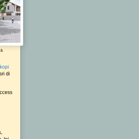
ck
kopi
ri di
access
n
,