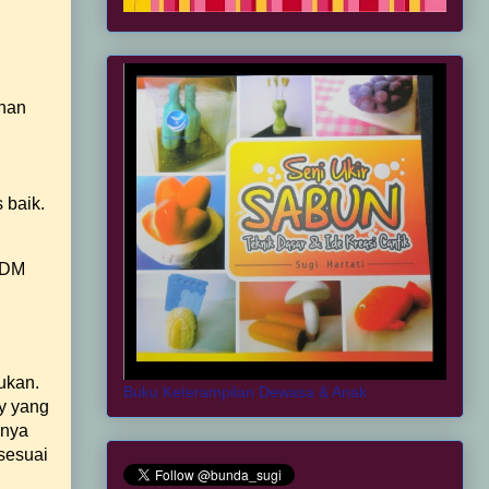
ahan
s baik.
 SDM
ukan.
Buku Keterampilan Dewasa & Anak
ty yang
mnya
 sesuai