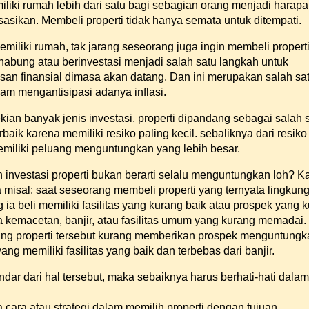
liki rumah lebih dari satu bagi sebagian orang menjadi harap
isasikan. Membeli properti tidak hanya semata untuk ditempati.
miliki rumah, tak jarang seseorang juga ingin membeli properti
enabung atau berinvestasi menjadi salah satu langkah untuk
an finansial dimasa akan datang. Dan ini merupakan salah sat
lam mengantisipasi adanya inflasi.
ekian banyak jenis investasi, properti dipandang sebagai salah 
rbaik karena memiliki resiko paling kecil. sebaliknya dari resiko
memiliki peluang menguntungkan yang lebih besar.
 investasi properti bukan berarti selalu menguntungkan loh? K
a misal: saat seseorang membeli properti yang ternyata lingkun
ng ia beli memiliki fasilitas yang kurang baik atau prospek yang 
ya kemacetan, banjir, atau fasilitas umum yang kurang memadai
ng properti tersebut kurang memberikan prospek menguntungk
ang memiliki fasilitas yang baik dan terbebas dari banjir.
ndar dari hal tersebut, maka sebaiknya harus berhati-hati dalam
a cara atau strategi dalam memilih properti dengan tujuan