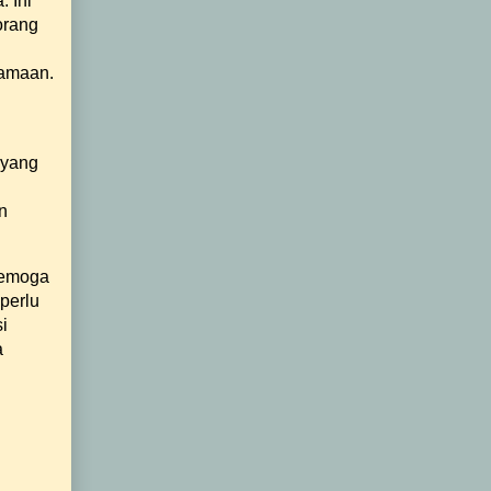
 Ini
orang
samaan.
 yang
n
semoga
perlu
i
a