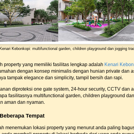
 Kenari Kebonkopi: multifunctional garden, children playground dan jogging tra
 property yang memiliki fasilitas lengkap adalah
Kenari Kebon
rumahan dengan konsep minimalis dengan hunian private dan as
ya tampak elegance dan simplicity, tampil bersih dan rapi.
anan diproteksi one gate system, 24-hour security, CCTV dan 
pa fasilitasnya multifunctional garden, children playground da
gan aman dan nyaman.
i Beberapa Tempat
ah menemukan lokasi property yang menurut anda paling bagus