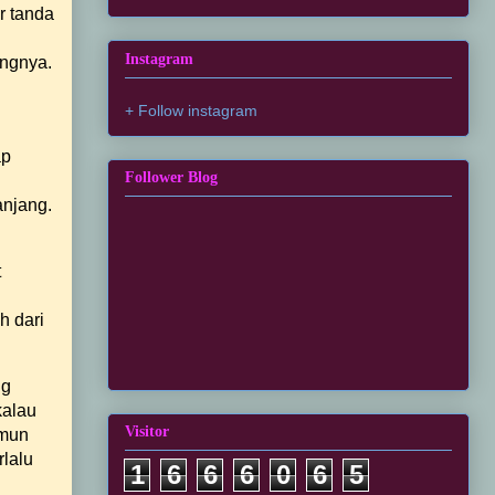
r tanda
Instagram
angnya.
+ Follow instagram
ap
Follower Blog
anjang.
t
h dari
ng
kalau
Visitor
amun
rlalu
1
6
6
6
0
6
5