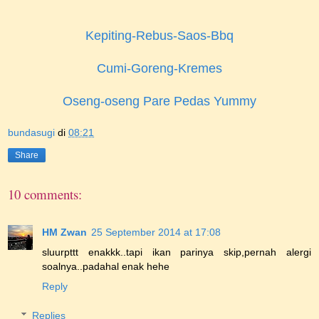
Kepiting-Rebus-Saos-Bbq
Cumi-Goreng-Kremes
Oseng-oseng Pare Pedas Yummy
bundasugi
di
08:21
Share
10 comments:
HM Zwan
25 September 2014 at 17:08
sluurpttt enakkk..tapi ikan parinya skip,pernah alergi
soalnya..padahal enak hehe
Reply
Replies