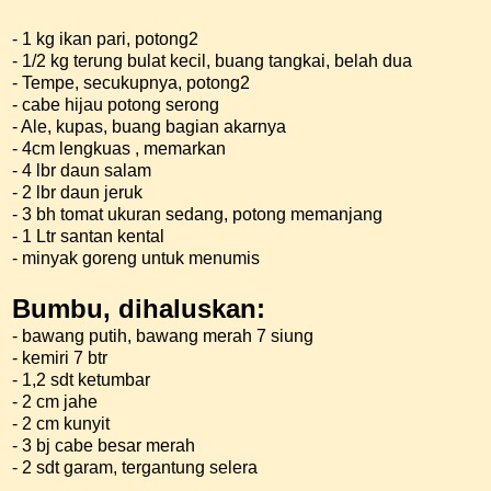
- 1 kg ikan pari, potong2
- 1/2 kg terung bulat kecil, buang tangkai, belah dua
- Tempe, secukupnya, potong2
- cabe hijau potong serong
- Ale, kupas, buang bagian akarnya
- 4cm lengkuas , memarkan
- 4 lbr daun salam
- 2 lbr daun jeruk
- 3 bh tomat ukuran sedang, potong memanjang
- 1 Ltr santan kental
- minyak goreng untuk menumis
Bumbu, dihaluskan:
- bawang putih, bawang merah 7 siung
- kemiri 7 btr
- 1,2 sdt ketumbar
- 2 cm jahe
- 2 cm kunyit
- 3 bj cabe besar merah
- 2 sdt garam, tergantung selera