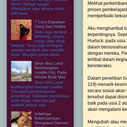
Melihat perkemban
Motor Terbaik sangat
dibutuhkan agar jangan salah
proses pembelajara
pilih saat...
memperbaiki kekur
7 Cara Dapatkan
Uang Dari Hobby
Aku menghambat ta
Dulu saya sempat
terpentingnya. Sep
bimbang, antara
Hurlock: pada usia 
resign atau tetap
bekerja. Tentu saja ini terjadi
dalam bersosialisa
setelah menikah dan memiliki
dengan mereka. Pe
anak. Mungkin sama alasa...
terlibat dalam keg
Sinar Mas Land
berinteraksi.
Kembangkan
Livable City, Pada
Wisata Bukit Mas
Dalam penelitian l
Sinar Mas Land
119) menarik kesim
kembangkan konsep Livable
secara sosial akan 
City pada pembangunan
proyeknya. Sebelum membahas
tersebut dapat dis
lebih detail, mari kita gali
baik pada usia 2 at
terlebih dahulu apa...
akan mengalami kes
Indahnya
Kebersamaan,
Mengubah atau mem
Mengatasi Demam