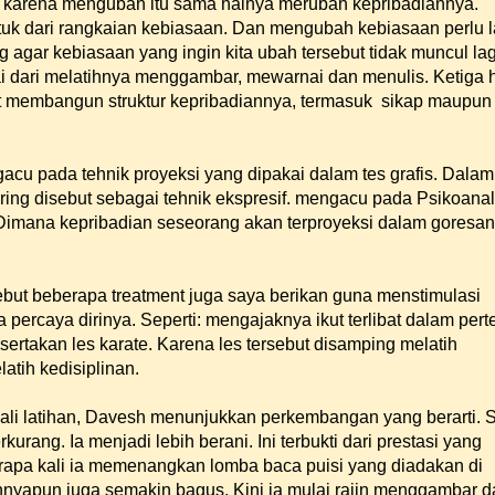
ek, karena mengubah itu sama halnya merubah kepribadiannya.
tuk dari rangkaian kebiasaan. Dan mengubah kebiasaan perlu l
 agar kebiasaan yang ingin kita ubah tersebut tidak muncul lag
i dari melatihnya menggambar, mewarnai dan menulis. Ketiga 
t membangun struktur kepribadiannya, termasuk sikap maupun
acu pada tehnik proyeksi yang dipakai dalam tes grafis. Dalam
ing disebut sebagai tehnik ekspresif. mengacu pada Psikoanal
Dimana kepribadian seseorang akan terproyeksi dalam goresan
ebut beberapa treatment juga saya berikan guna menstimulasi
 percaya dirinya. Seperti: mengajaknya ikut terlibat dalam per
sertakan les karate. Karena les tersebut disamping melatih
atih kedisiplinan.
ali latihan, Davesh menunjukkan perkembangan yang berarti. 
urang. Ia menjadi lebih berani. Ini terbukti dari prestasi yang
rapa kali ia memenangkan lomba baca puisi yang diadakan di
nnyapun juga semakin bagus. Kini ia mulai rajin menggambar d