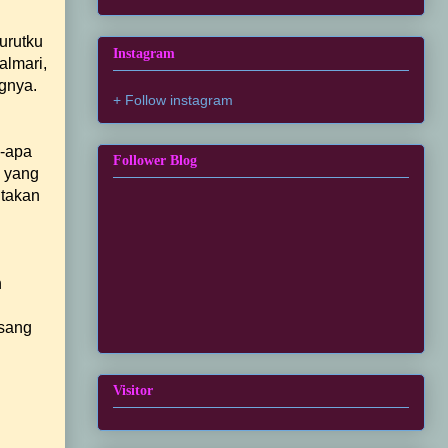
urutku
Instagram
almari,
gnya.
+ Follow instagram
a-apa
Follower Blog
n yang
itakan
n
 sang
Visitor