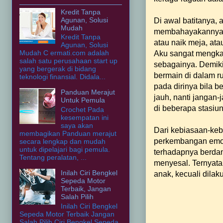
Kredit Tanpa
Agunan, Solusi
Di awal batitanya,
Mudah
membahayakannya. S
Kredit Tanpa
atau naik meja, at
Agunan, Solusi
Mudah C ermati.com adalah
Aku sangat mengkawa
salah satu perusahaan start up
sebagainya. Demikia
yang bergerak di bidang
bermain di dalam r
teknologi finansial. Didala...
pada dirinya bila b
Panduan Merajut
jauh, nanti jangan-
Untuk Pemula
di beberapa stasiun 
Crochet Pada
kesempatan ini
saya akan
Dari kebiasaan-keb
membagikan Panduan merajut
perkembangan emosi
secara lengkap dan mudah
untuk dipelajari bagi pemula.
terhadapnya berda
Tentang peralatan, ...
menyesal. Ternyat
Inilah Ciri Bengkel
anak, kecuali dila
Sepeda Motor
Terbaik, Jangan
Salah Pilih
Inilah Ciri Bengkel
Sepeda Motor Terbaik Jangan
Salah Pilih Ciri Bengkel Sepeda