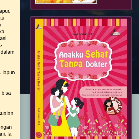
apur.
au
a
ka
asi
-
a dalam
. Iapun
n
 bisa
suaian
dengan
i. Ia