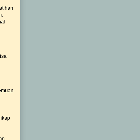
atihan
i.
hal
isa
temuan
Sikap
an