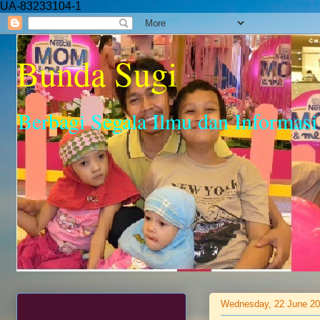
UA-83233104-1
Bunda Sugi
Berbagi Segala Ilmu dan Informasi
Wednesday, 22 June 2