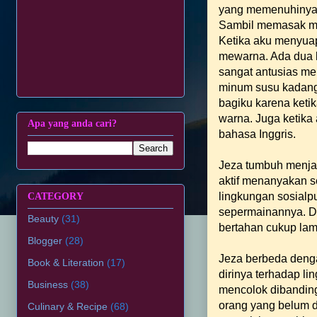
yang memenuhinya. 
Sambil memasak me
Ketika aku menyuap
mewarna. Ada dua k
sangat antusias men
minum susu kadang 
bagiku karena keti
warna. Juga ketika
Apa yang anda cari?
bahasa Inggris.
Jeza tumbuh menjadi
aktif menanyakan s
lingkungan sosial
CATEGORY
sepermainannya. D
Beauty
(31)
bertahan cukup la
Blogger
(28)
Jeza berbeda deng
Book & Literation
(17)
dirinya terhadap l
Business
(38)
mencolok dibanding
orang yang belum d
Culinary & Recipe
(68)