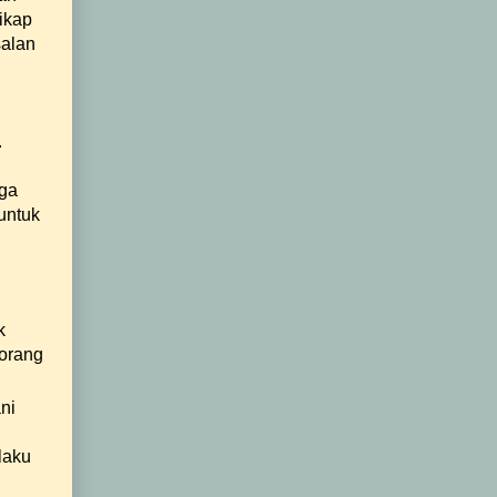
ikap
salan
.
iga
untuk
k
eorang
ni
laku