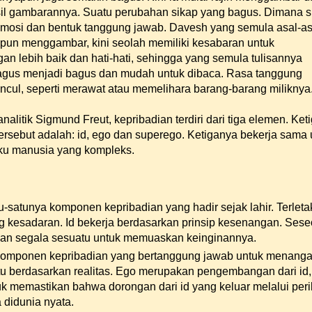
il gambarannya. Suatu perubahan sikap yang bagus. Dimana s
 emosi dan bentuk tanggung jawab. Davesh yang semula asal-a
pun menggambar, kini seolah memiliki kesabaran untuk
n lebih baik dan hati-hati, sehingga yang semula tulisannya
bagus menjadi bagus dan mudah untuk dibaca. Rasa tanggung
cul, seperti merawat atau memelihara barang-barang miliknya
nalitik Sigmund Freut, kepribadian terdiri dari tiga elemen. Ket
tersebut adalah: id, ego dan superego. Ketiganya bekerja sama 
ku manusia yang kompleks.
tu-satunya komponen kepribadian yang hadir sejak lahir. Terleta
 kesadaran. Id bekerja berdasarkan prinsip kesenangan. Ses
an segala sesuatu untuk memuaskan keinginannya.
komponen kepribadian yang bertanggung jawab untuk menanga
u berdasarkan realitas. Ego merupakan pengembangan dari id,
uk memastikan bahwa dorongan dari id yang keluar melalui peri
 didunia nyata.