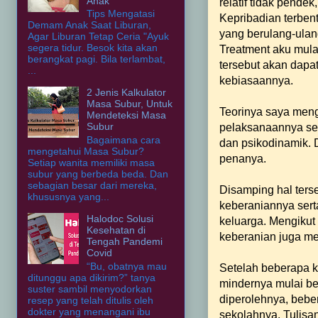
Anak
relatif tidak pend
Tips Mengatasi
Kepribadian terben
Demam Anak Saat Liburan,
yang berulang-ulang
Agar Liburan Tetap Ceria "Ayuk
segera tidur. Besok kita akan
Treatment aku mula
berangkat pagi. Bila terlambat,
tersebut akan dapa
...
kebiasaannya.
2 Jenis Kalkulator
Masa Subur, Untuk
Teorinya saya meng
Mendeteksi Masa
Subur
pelaksanaannya ser
Bagaimana cara
dan psikodinamik. 
mengetahui Masa Subur?
penanya.
Setiap wanita memiliki masa
subur yang berbeda beda. Dan
sebagian besar dari mereka,
Disamping hal ters
khususnya yang...
keberaniannya serta
Halodoc Solusi
keluarga. Mengikut 
Kesehatan di
keberanian juga mel
Tengah Pandemi
Covid
“Bu, obatnya mau
Setelah beberapa k
ditunggu apa dikirim?” tanya
mindernya mulai berk
suster sambil menyodorkan
diperolehnya, bebe
resep yang telah ditulis oleh
dokter yang menangani ibu
sekolahnya. Tulisa