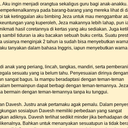
Aku ingin menjadi orangtua sekaligus guru bagi anak-anakku.
mperkenalkannya pada barang-barang yang mereka lihat di d
i tak ketinggalan aku bimbing Jeza untuk mau menggambar at
euntungan yang kuperoleh, Jeza makannya lebih lahap, pun i
ikmati hasil coretannya di kertas yang aku sediakan. Juga keti
sambil tiduran ia aku bacakan sebuah buku cerita. Suatu prest
ka usianya menginjak 2 tahun ia sudah bisa menyebutkan warna
 aku tanyakan dalam bahasa Inggris, iapun menyebutkan warn
 anak yang periang, lincah, tangkas, mandiri, serta pemberani
egala sesuatu yang ia belum tahu. Penyesuaian dirinya denga
pun sangat bagus. Ia mampu beradaptasi dengan teman-teman
alam bermainpun dapat berbagi dengan teman-temannya. Jeza
ma bermain dengan teman-temannya tanpa ku tunggui.
an Davesh. Justru anak pertamaku agak pemalu. Dalam penye
ingkungan sosialpun Davesh memiliki perbedaan yang sangat
kan adiknya. Davesh terlihat sedikit minder jika berhadapan 
ikenalnya. Bahkan untuk menanyakan sesuatupun ia tidak beran