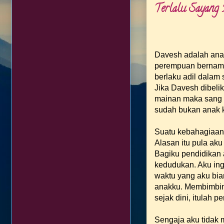
Terlalu Sayang
Davesh adalah anak
perempuan bernama 
berlaku adil dalam
Jika Davesh dibeli
mainan maka sang k
sudah bukan anak k
Suatu kebahagiaan
Alasan itu pula ak
Bagiku pendidikan
kedudukan. Aku ing
waktu yang aku bia
anakku. Membimbing
sejak dini, itulah p
Sengaja aku tidak